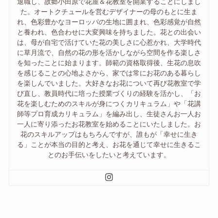
退職し、故郷小田原で花屋＆花教室を開業することにしまし
た。オートクチュールを営むデザイナーの母のもとに生ま
れ、色彩豊かなヨーロッパの生地に囲まれ、色彩感覚が自然
と養われ、色合わせに大変興味を持ちました。花との出会い
は、母が自宅で活けていた花の美しさに心惹かれ、大学時代
に草月流で、自然の花の形を活かしながら空間を作る楽しさ
を知ったことに始まります。師範の資格取得後、生花の息吹
を感じることの心地よさから、家では常にお花のある暮らし
を楽しんでいました。大好きなお花について再び花教室で学
び直し、教員時代に培った授業づくりの経験を活かし、「お
花を楽しむためのスキルが身につくカリキュラム」や「花講
師等プロ育成カリキュラム」を編み出し、生徒さんお一人お
一人に寄り添ったお花教室を始めることにいたしました。お
花のスキルアップはもちろんですが、誰もが「幸せに生き
る」ことが本当の目的と考え、お花を通じて幸せに生きるこ
とのお手伝いをしたいと考えています。