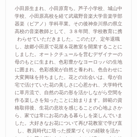
小田原生まれ、小田原育ち。芦子小学校、城山中
学校、小田原高校を経て武蔵野音楽大学音楽学部
器楽（ピアノ）学科卒業。その後神奈川県の県立
高校の音楽教師として、３８年間、学校教育に携
わらせていただきました。このたび、定年退職
し、故郷小田原で花屋＆花教室を開業することに
しました。オートクチュールを営むデザイナーの
母のもとに生まれ、色彩豊かなヨーロッパの生地
に囲まれ、色彩感覚が自然と養われ、色合わせに
大変興味を持ちました。花との出会いは、母が自
宅で活けていた花の美しさに心惹かれ、大学時代
に草月流で、自然の花の形を活かしながら空間を
作る楽しさを知ったことに始まります。師範の資
格取得後、生花の息吹を感じることの心地よさか
ら、家では常にお花のある暮らしを楽しんでいま
した。大好きなお花について再び花教室で学び直
し、教員時代に培った授業づくりの経験を活か