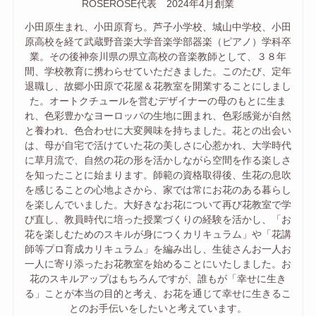
ROSEROSE代表 2024年4月創業
小田原生まれ、小田原育ち。芦子小学校、城山中学校、小田
原高校を経て武蔵野音楽大学音楽学部器楽（ピアノ）学科卒
業。その後神奈川県の県立高校の音楽教師として、３８年
間、学校教育に携わらせていただきました。このたび、定年
退職し、故郷小田原で花屋＆花教室を開業することにしまし
た。オートクチュールを営むデザイナーの母のもとに生ま
れ、色彩豊かなヨーロッパの生地に囲まれ、色彩感覚が自然
と養われ、色合わせに大変興味を持ちました。花との出会い
は、母が自宅で活けていた花の美しさに心惹かれ、大学時代
に草月流で、自然の花の形を活かしながら空間を作る楽しさ
を知ったことに始まります。師範の資格取得後、生花の息吹
を感じることの心地よさから、家では常にお花のある暮らし
を楽しんでいました。大好きなお花について再び花教室で学
び直し、教員時代に培った授業づくりの経験を活かし、「お
花を楽しむためのスキルが身につくカリキュラム」や「花講
師等プロ育成カリキュラム」を編み出し、生徒さんお一人お
一人に寄り添ったお花教室を始めることにいたしました。お
花のスキルアップはもちろんですが、誰もが「幸せに生き
る」ことが本当の目的と考え、お花を通じて幸せに生きるこ
とのお手伝いをしたいと考えています。