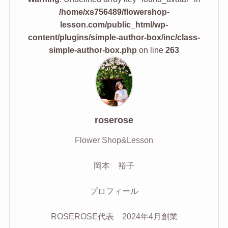
/home/xs756489/flowershop-
lesson.com/public_html/wp-
content/plugins/simple-author-box/inc/class-
simple-author-box.php
on line
263
roserose
Flower Shop&Lesson
岡本 裕子
プロフィール
ROSEROSE代表 2024年4月創業