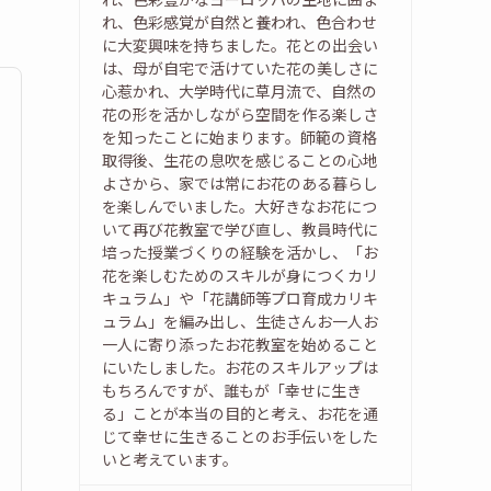
れ、色彩感覚が自然と養われ、色合わせ
に大変興味を持ちました。花との出会い
は、母が自宅で活けていた花の美しさに
心惹かれ、大学時代に草月流で、自然の
花の形を活かしながら空間を作る楽しさ
を知ったことに始まります。師範の資格
取得後、生花の息吹を感じることの心地
よさから、家では常にお花のある暮らし
を楽しんでいました。大好きなお花につ
いて再び花教室で学び直し、教員時代に
培った授業づくりの経験を活かし、「お
花を楽しむためのスキルが身につくカリ
キュラム」や「花講師等プロ育成カリキ
ュラム」を編み出し、生徒さんお一人お
一人に寄り添ったお花教室を始めること
にいたしました。お花のスキルアップは
もちろんですが、誰もが「幸せに生き
る」ことが本当の目的と考え、お花を通
じて幸せに生きることのお手伝いをした
いと考えています。