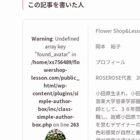
この記事を書いた人
Flower Shop&Less
Warning
: Undefined
array key
岡本 裕子
"found_avatar" in
/home/xs756489/flo
プロフィール
wershop-
lesson.com/public_
ROSEROSE代表 
html/wp-
content/plugins/si
小田原生まれ、小
mple-author-
音楽大学音楽学部
box/inc/class-
師として、３８年
simple-author-
職し、故郷小田原
box.php
on line
263
を営むデザイナー
色彩感覚が自然と