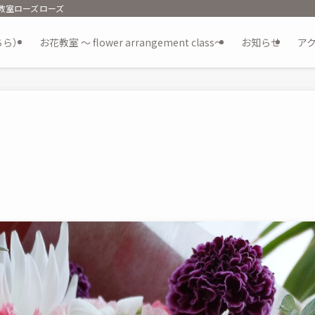
ント教室ローズローズ
ちら）
お花教室 ～ flower arrangement class～
お知らせ
ア