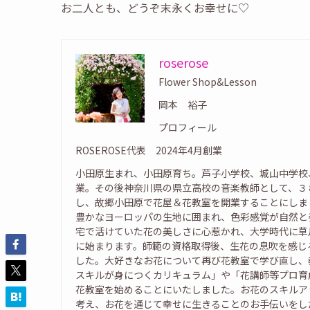
お二人とも、どうぞ末永くお幸せに♡
roserose
Flower Shop&Lesson
岡本 裕子
プロフィール
ROSEROSE代表 2024年4月創業
小田原生まれ、小田原育ち。芦子小学校、城山中学校
業。その後神奈川県の県立高校の音楽教師として、３
し、故郷小田原で花屋＆花教室を開業することにしま
豊かなヨーロッパの生地に囲まれ、色彩感覚が自然と
宅で活けていた花の美しさに心惹かれ、大学時代に草
に始まります。師範の資格取得後、生花の息吹を感じ
した。大好きなお花について再び花教室で学び直し、
スキルが身につくカリキュラム」や「花講師等プロ育
花教室を始めることにいたしました。お花のスキルア
考え、お花を通じて幸せに生きることのお手伝いをし