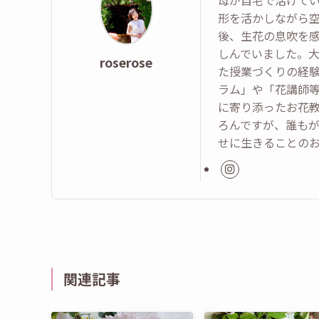
母が自宅で活けて
形を活かしながら
後、生花の息吹を
しんでいました。
roserose
た授業づくりの経
ラム」や「花講師
に寄り添ったお花
ろんですが、誰も
せに生きることの
関連記事