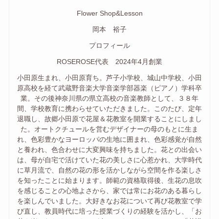
Flower Shop&Lesson
岡本 裕子
プロフィール
ROSEROSE代表 2024年4月創業
小田原生まれ、小田原育ち。芦子小学校、城山中学校、小田
原高校を経て武蔵野音楽大学音楽学部器楽（ピアノ）学科卒
業。その後神奈川県の県立高校の音楽教師として、３８年
間、学校教育に携わらせていただきました。このたび、定年
退職し、故郷小田原で花屋＆花教室を開業することにしまし
た。オートクチュールを営むデザイナーの母のもとに生ま
れ、色彩豊かなヨーロッパの生地に囲まれ、色彩感覚が自然
と養われ、色合わせに大変興味を持ちました。花との出会い
は、母が自宅で活けていた花の美しさに心惹かれ、大学時代
に草月流で、自然の花の形を活かしながら空間を作る楽しさ
を知ったことに始まります。師範の資格取得後、生花の息吹
を感じることの心地よさから、家では常にお花のある暮らし
を楽しんでいました。大好きなお花について再び花教室で学
び直し、教員時代に培った授業づくりの経験を活かし、「お