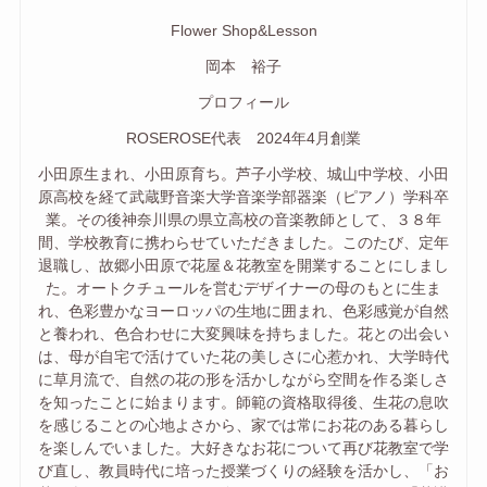
Flower Shop&Lesson
岡本 裕子
プロフィール
ROSEROSE代表 2024年4月創業
小田原生まれ、小田原育ち。芦子小学校、城山中学校、小田
原高校を経て武蔵野音楽大学音楽学部器楽（ピアノ）学科卒
業。その後神奈川県の県立高校の音楽教師として、３８年
間、学校教育に携わらせていただきました。このたび、定年
退職し、故郷小田原で花屋＆花教室を開業することにしまし
た。オートクチュールを営むデザイナーの母のもとに生ま
れ、色彩豊かなヨーロッパの生地に囲まれ、色彩感覚が自然
と養われ、色合わせに大変興味を持ちました。花との出会い
は、母が自宅で活けていた花の美しさに心惹かれ、大学時代
に草月流で、自然の花の形を活かしながら空間を作る楽しさ
を知ったことに始まります。師範の資格取得後、生花の息吹
を感じることの心地よさから、家では常にお花のある暮らし
を楽しんでいました。大好きなお花について再び花教室で学
び直し、教員時代に培った授業づくりの経験を活かし、「お