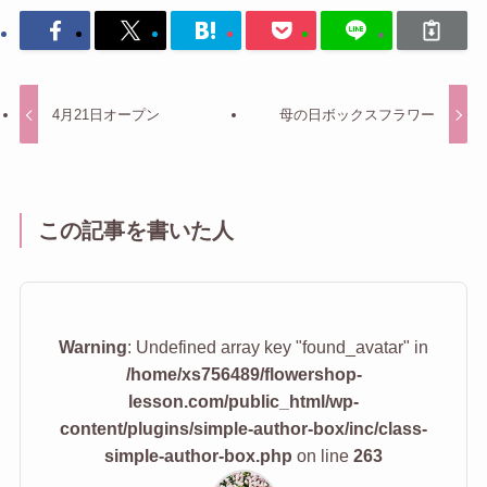
4月21日オープン
母の日ボックスフラワー
この記事を書いた人
Warning
: Undefined array key "found_avatar" in
/home/xs756489/flowershop-
lesson.com/public_html/wp-
content/plugins/simple-author-box/inc/class-
simple-author-box.php
on line
263