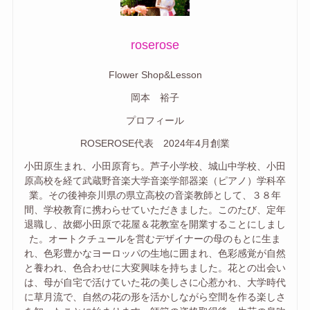
roserose
Flower Shop&Lesson
岡本 裕子
プロフィール
ROSEROSE代表 2024年4月創業
小田原生まれ、小田原育ち。芦子小学校、城山中学校、小田
原高校を経て武蔵野音楽大学音楽学部器楽（ピアノ）学科卒
業。その後神奈川県の県立高校の音楽教師として、３８年
間、学校教育に携わらせていただきました。このたび、定年
退職し、故郷小田原で花屋＆花教室を開業することにしまし
た。オートクチュールを営むデザイナーの母のもとに生ま
れ、色彩豊かなヨーロッパの生地に囲まれ、色彩感覚が自然
と養われ、色合わせに大変興味を持ちました。花との出会い
は、母が自宅で活けていた花の美しさに心惹かれ、大学時代
に草月流で、自然の花の形を活かしながら空間を作る楽しさ