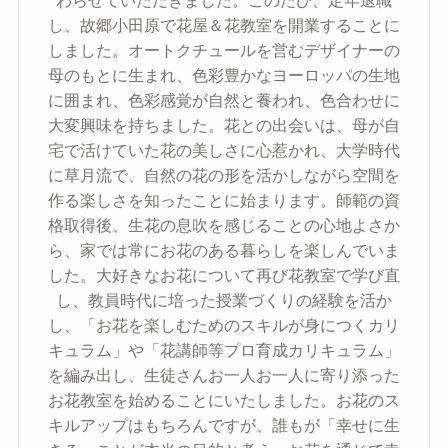
わらせていただきました。このたび、定年退職
し、故郷小田原で花屋＆花教室を開業することに
しました。オートクチュールを営むデザイナーの
母のもとに生まれ、色彩豊かなヨーロッパの生地
に囲まれ、色彩感覚が自然と養われ、色合わせに
大変興味を持ちました。花との出会いは、母が自
宅で活けていた花の美しさに心惹かれ、大学時代
に草月流で、自然の花の形を活かしながら空間を
作る楽しさを知ったことに始まります。師範の資
格取得後、生花の息吹を感じることの心地よさか
ら、家では常にお花のある暮らしを楽しんでいま
した。大好きなお花について再び花教室で学び直
し、教員時代に培った授業づくりの経験を活か
し、「お花を楽しむためのスキルが身につくカリ
キュラム」や「花講師等プロ育成カリキュラム」
を編み出し、生徒さんお一人お一人に寄り添った
お花教室を始めることにいたしました。お花のス
キルアップはもちろんですが、誰もが「幸せに生